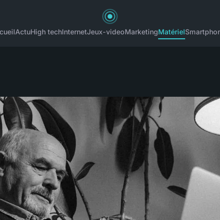
cueil
Actu
High tech
Internet
Jeux-video
Marketing
Matériel
Smartpho