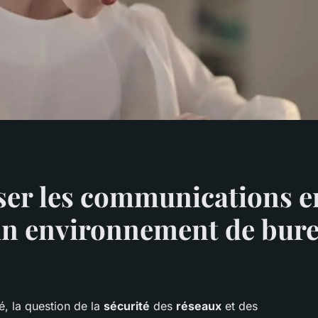
r les communications ent
un environnement de bure
é, la question de la
sécurité
des
réseaux
et des