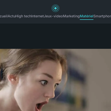
cueil
Actu
High tech
Internet
Jeux-video
Marketing
Matériel
Smartpho